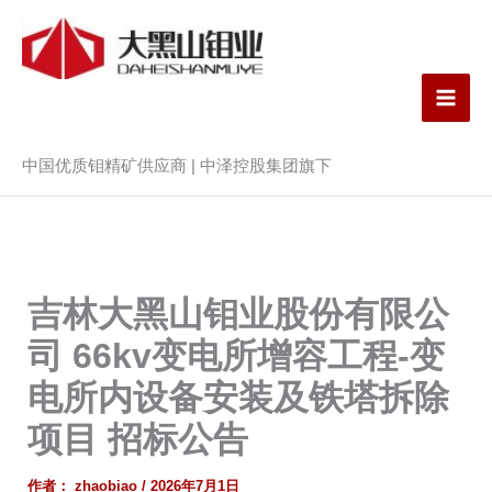
跳
内
至
容
内
吉林大黑山钼业股份有限
容
公司
中国优质钼精矿供应商 | 中泽控股集团旗下
吉林大黑山钼业股份有限公
司 66kv变电所增容工程-变
电所内设备安装及铁塔拆除
项目 招标公告
作者：
zhaobiao
/
2026年7月1日