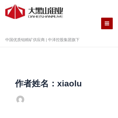
跳
内
至
容
内
吉林大黑山钼业股份有限
容
公司
中国优质钼精矿供应商 | 中泽控股集团旗下
作者姓名：xiaolu